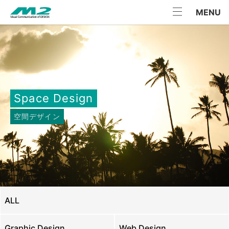
Skip
MENU
to
content
Space Design
空間デザイン
ALL
Graphic Design
Web Design