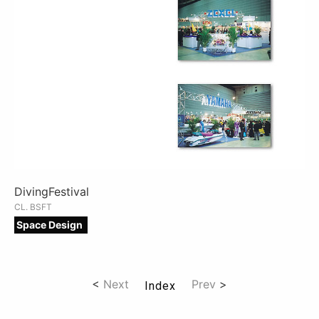
DivingFestival
CL. BSFT
Space Design
<
Next
Prev
>
Index