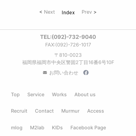
<
Next
Prev
>
Index
TEL:(092)-732-9040
FAX:(092)-726-1017
〒810-0023
福岡県福岡市中央区警固2丁目16番6号10F
お問い合わせ
Top
Service
Works
About us
Recruit
Contact
Murmur
Access
mlog
M2lab
KIDs
Facebook Page