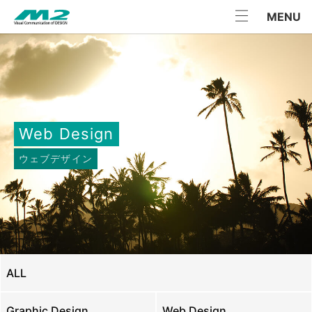
Skip
MENU
to
content
Web Design
ウェブデザイン
ALL
Graphic Design
Web Design