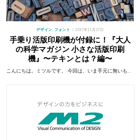
POSTED
デザイン
,
フォント
2017年11月27日
ON
手乗り活版印刷機が付録に！『大人
の科学マガジン 小さな活版印刷
機』〜テキンとは？編〜
こんにちは。ミツルです。 今回は、いま手元に無いも…