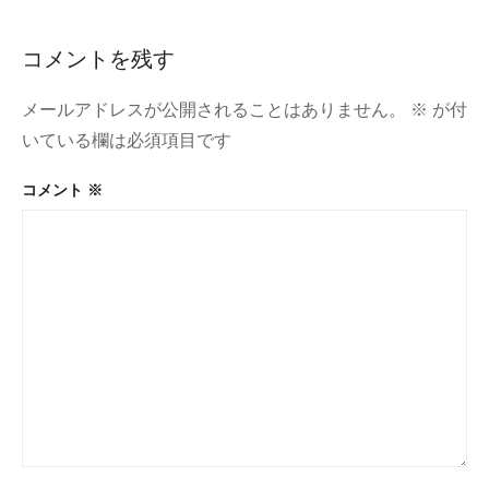
ナ
た
め
ビ
の
コメントを残す
ゲ
人
工
ー
メールアドレスが公開されることはありません。
※
が付
知
能
いている欄は必須項目です
シ
カ
ラ
ョ
コメント
※
ー
ン
ツ
ー
ル、
Khroma