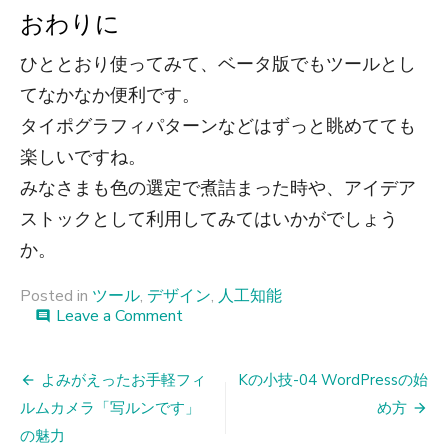
おわりに
ひととおり使ってみて、ベータ版でもツールとし
てなかなか便利です。
タイポグラフィパターンなどはずっと眺めてても
楽しいですね。
みなさまも色の選定で煮詰まった時や、アイデア
ストックとして利用してみてはいかがでしょう
か。
Posted in
ツール
,
デザイン
,
人工知能
on
Leave a Comment
comment
デ
ザ
投
イ
よみがえったお手軽フィ
Kの小技-04 WordPressの始
ナ
稿
ルムカメラ「写ルンです」
め方
ー
の
の魅力