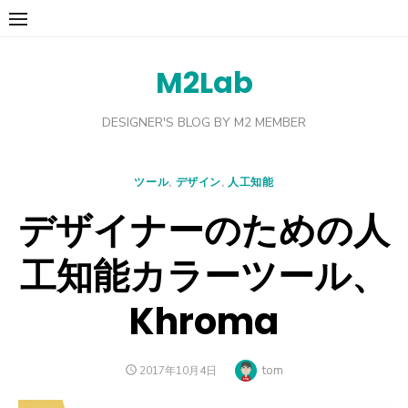
Skip
to
content
M2Lab
DESIGNER'S BLOG BY M2 MEMBER
ツール
,
デザイン
,
人工知能
デザイナーのための人
工知能カラーツール、
Khroma
Author
tom
POSTED
2017年10月4日
ON