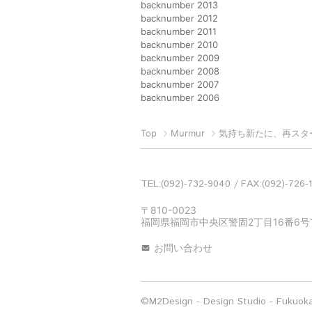
backnumber 2013
backnumber 2012
backnumber 2011
backnumber 2010
backnumber 2009
backnumber 2008
backnumber 2007
backnumber 2006
Top
Murmur
気持ち新たに、再スタ
TEL:(092)-732-9040
FAX:(092)-726-
〒810-0023
福岡県福岡市中央区警固2丁目16番6号1
お問い合わせ
©M2Design - Design Studio - Fukuoka