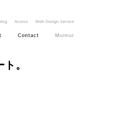
mlog
Access
Web Design Service
t
Contact
Murmur
ート。