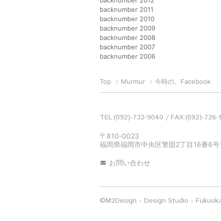
backnumber 2012
backnumber 2011
backnumber 2010
backnumber 2009
backnumber 2008
backnumber 2007
backnumber 2006
Top
Murmur
今時の、Facebook
TEL:(092)-732-9040
FAX:(092)-726-
〒810-0023
福岡県福岡市中央区警固2丁目16番6号1
お問い合わせ
©M2Design - Design Studio - Fukuoka